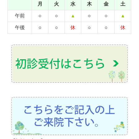
月
火
水
木
金
土
午前
○
○
▲
○
○
▲
午後
○
○
休
○
○
休