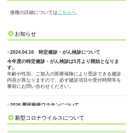
接種の詳細については
こちらへ
お知らせ
■
2024.04.16 特定健診・がん検診について
今年度の特定健診・がん検診は5月より開始となりま
す。
年齢や性別、ご加入の医療保険により受診できる健診
内容が異なりますので、必ず健診項目や受付時間等を
事前にお問い合わせください。
■
2026 帯状疱疹ワクチンについて
厚生労働省は、水痘（すいとう）ワクチンの効果・効
能に「50歳以上の帯状疱疹の予防」の追加を承認して
新型コロナウイルスについて
います。80歳までに3人に1人が発症すると言われてお
り7割以上が50歳以上の方です。ワクチンでの予防をお