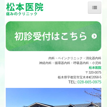
ホーム
当院について
お役立ち医療情報
初診の方へ
内科・ペインクリニック・消化器内科
ペインクリニックについて
神経内科・循環器内科・呼吸器内科・小児科
松本医院
健診・予防接種
〒320-0075
栃木県宇都宮市宝木本町2058-5
施設、設備など
TEL:
028-665-0975
地図、交通案内
個人情報保護方針