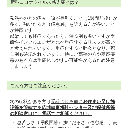
新型コロナウイルス感染症とは？
すすめいたします。
※2026年度の定期予防接種の詳細は
健診・予防接種
の
ページに記載しています。
発熱やのどの痛み、咳が長引くこと（1週間前後）が
多く、強いだるさ（倦怠感）を訴える方が多い
こと
が特徴です。
■
2024 B型肝炎定期接種について
感染しても軽症であったり、治る例も多いですが季
平成28年10月1日よりB型肝炎ワクチンが定期接種と
節性インフルエンザと比べ重症化するリスクが
高い
なっています。
と考えられています。重症化すると肺炎となり、死
対象年齢：1歳未満（生後2カ月以上9カ月未満）
亡例も確認されています。特にご高齢の方や
基礎疾
詳しい情報はこちらのページをご覧ください。
患のある方は重症化しやすい可能性があるため注意
→
お役立ち医療情報
ページ
しましょう。
こんな方はご注意ください。
次の症状がある方は
受診される前に
お住まい又は施
設等を管轄する広域健康福祉センター及び
保健所等
の相談窓口に、電話でご相談ください。
息苦しさ（呼吸困難）強いだるさ（倦怠感）、高